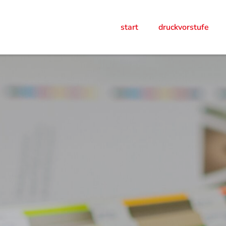
start
druckvorstufe